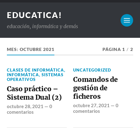
EDUCATICA!
educación, informática y demás
MES:
OCTUBRE 2021
PÁGINA 1
/
2
CLASES DE INFORMÁTICA
,
UNCATEGORIZED
INFORMÁTICA
,
SISTEMAS
Comandos de
OPERATIVOS
gestión de
Caso práctico –
ficheros
Sistema Dual (2)
octubre 27, 2021
—
0
octubre 28, 2021
—
0
comentarios
comentarios