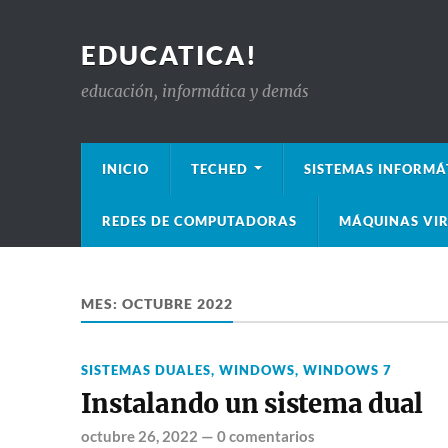
EDUCATICA!
educación, informática y demás
INICIO
TECHED
SISTEMAS INFORMÁ
REDES DE COMPUTADORAS
MÁQUINAS VIR
MES:
OCTUBRE 2022
SISTEMAS DUALES
,
WINDOWS
,
WINDOWS 7
Instalando un sistema dual
octubre 26, 2022
—
0 comentarios