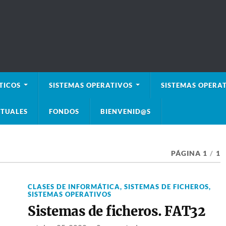
TICOS
SISTEMAS OPERATIVOS
SISTEMAS OPERAT
TUALES
FONDOS
BIENVENID@S
PÁGINA 1
/
1
CLASES DE INFORMÁTICA
,
SISTEMAS DE FICHEROS
,
SISTEMAS OPERATIVOS
Sistemas de ficheros. FAT32