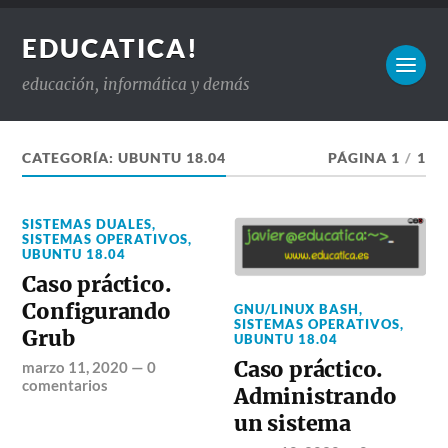
EDUCATICA!
educación, informática y demás
CATEGORÍA:
UBUNTU 18.04
PÁGINA 1
/
1
SISTEMAS DUALES
,
SISTEMAS OPERATIVOS
,
UBUNTU 18.04
Caso práctico.
Configurando
GNU/LINUX BASH
,
SISTEMAS OPERATIVOS
,
Grub
UBUNTU 18.04
Caso práctico.
marzo 11, 2020
—
0
comentarios
Administrando
un sistema