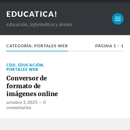
EDUCATICA!
educación, informática y demás
CATEGORÍA:
PORTALES WEB
PÁGINA 1
/
1
CDD
,
EDUCACIÓN
,
PORTALES WEB
Conversor de
formato de
imágenes online
octubre 3, 2025
—
0
comentarios