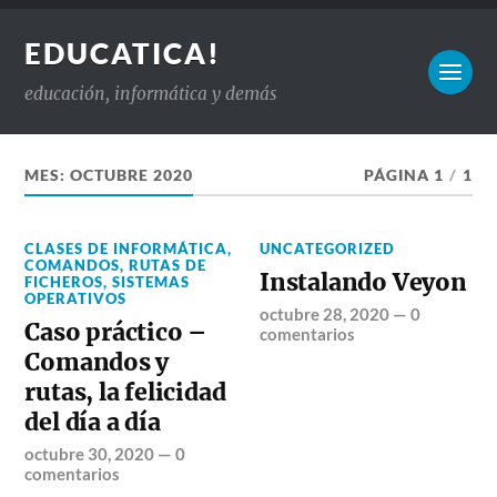
EDUCATICA!
educación, informática y demás
MES:
OCTUBRE 2020
PÁGINA 1
/
1
CLASES DE INFORMÁTICA
,
UNCATEGORIZED
COMANDOS
,
RUTAS DE
Instalando Veyon
FICHEROS
,
SISTEMAS
OPERATIVOS
octubre 28, 2020
—
0
Caso práctico –
comentarios
Comandos y
rutas, la felicidad
del día a día
octubre 30, 2020
—
0
comentarios