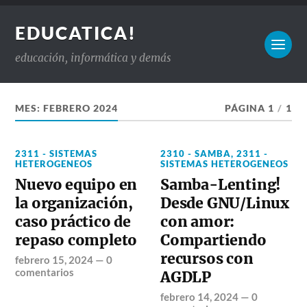
EDUCATICA!
educación, informática y demás
MES:
FEBRERO 2024
PÁGINA 1
/
1
2311 - SISTEMAS
2310 - SAMBA
,
2311 -
HETEROGENEOS
SISTEMAS HETEROGENEOS
Nuevo equipo en
Samba-Lenting!
la organización,
Desde GNU/Linux
caso práctico de
con amor:
repaso completo
Compartiendo
recursos con
febrero 15, 2024
—
0
comentarios
AGDLP
febrero 14, 2024
—
0