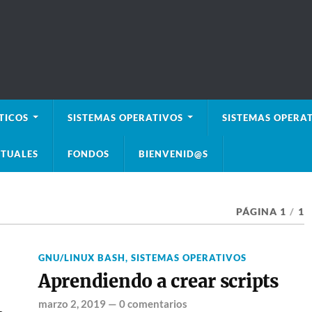
TICOS
SISTEMAS OPERATIVOS
SISTEMAS OPERAT
TUALES
FONDOS
BIENVENID@S
PÁGINA 1
/
1
GNU/LINUX BASH
,
SISTEMAS OPERATIVOS
Aprendiendo a crear scripts
marzo 2, 2019
—
0 comentarios