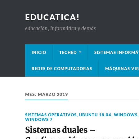
EDUCATICA!
educación, informática y demás
INICIO
TECHED
SISTEMAS INFORMÁ
REDES DE COMPUTADORAS
MÁQUINAS VIR
MES:
MARZO 2019
SISTEMAS OPERATIVOS
,
UBUNTU 18.04
,
WINDOWS
,
WINDOWS 7
Sistemas duales –