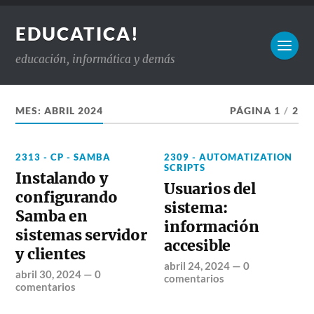
EDUCATICA!
educación, informática y demás
MES:
ABRIL 2024
PÁGINA 1
/
2
2313 - CP - SAMBA
2309 - AUTOMATIZATION
SCRIPTS
Instalando y
Usuarios del
configurando
sistema:
Samba en
información
sistemas servidor
accesible
y clientes
abril 24, 2024
—
0
abril 30, 2024
—
0
comentarios
comentarios