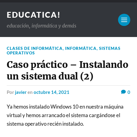
EDUCATICA!
educación, informática y demás
CLASES DE INFORMÁTICA
,
INFORMÁTICA
,
SISTEMAS
OPERATIVOS
Caso práctico – Instalando
un sistema dual (2)
por
javier
en
octubre 14, 2021
0
Ya hemos instalado Windows 10 en nuestra máquina
virtual y hemos arrancado el sistema cargándose el
sistema operativo recién instalado.