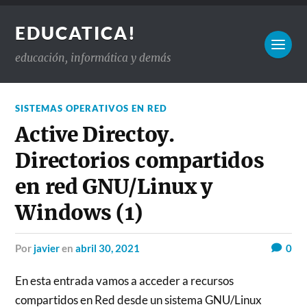
EDUCATICA!
educación, informática y demás
SISTEMAS OPERATIVOS EN RED
Active Directoy.
Directorios compartidos
en red GNU/Linux y
Windows (1)
por
javier
en
abril 30, 2021
0
En esta entrada vamos a acceder a recursos
compartidos en Red desde un sistema GNU/Linux