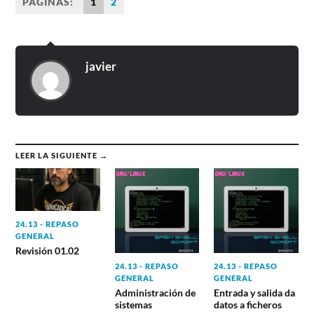
PÁGINAS:
1
2
javier
LEER LA SIGUIENTE →
24.13 - REPASO
GENERAL
Revisión 01.02
24.13 - REPASO
24.13 - REPASO
GENERAL
GENERAL
Administración de
Entrada y salida da
sistemas
datos a ficheros