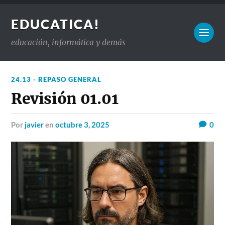
EDUCATICA!
educación, informática y demás
24.13 - REPASO GENERAL
Revisión 01.01
por
javier
en
octubre 3, 2025
0