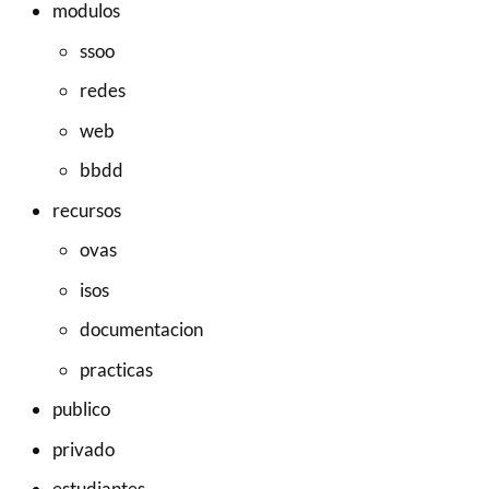
modulos
ssoo
redes
web
bbdd
recursos
ovas
isos
documentacion
practicas
publico
privado
estudiantes