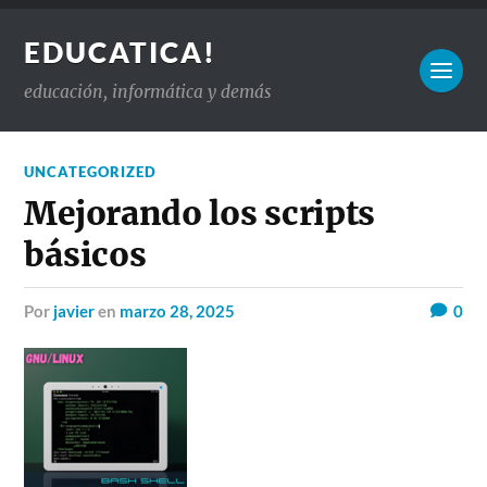
EDUCATICA!
educación, informática y demás
UNCATEGORIZED
Mejorando los scripts
básicos
por
javier
en
marzo 28, 2025
0