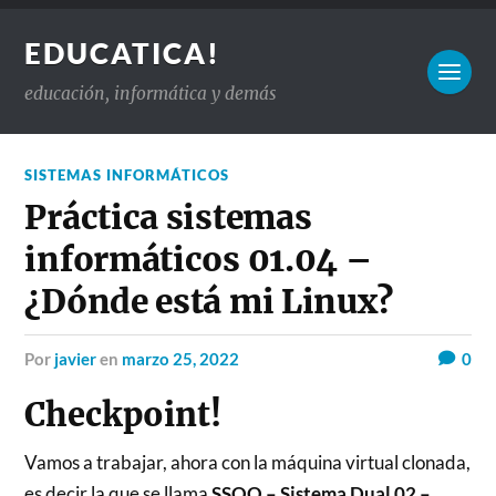
EDUCATICA!
educación, informática y demás
SISTEMAS INFORMÁTICOS
Práctica sistemas
informáticos 01.04 –
¿Dónde está mi Linux?
por
javier
en
marzo 25, 2022
0
Checkpoint!
Vamos a trabajar, ahora con la máquina virtual clonada,
es decir la que se llama
SSOO – Sistema Dual 02 –