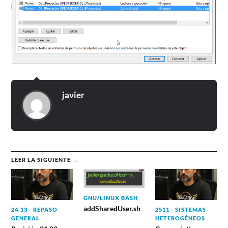
javier
LEER LA SIGUIENTE →
GNU/LINUX BASH
addSharedUser.sh
24.13 - REPASO
2511 - SISTEMAS
GENERAL
HETEROGÉNEOS