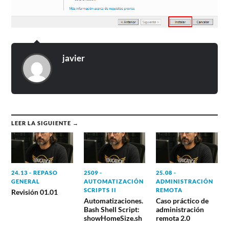
javier
LEER LA SIGUIENTE →
24.13 - REPASO
2509 -
25.08 -
GENERAL
AUTOMATIZACIÓN
ADMINISTRACIÓN
SCRIPTS II
REMOTA
Revisión 01.01
Automatizaciones.
Caso práctico de
Bash Shell Script:
administración
showHomeSize.sh
remota 2.0