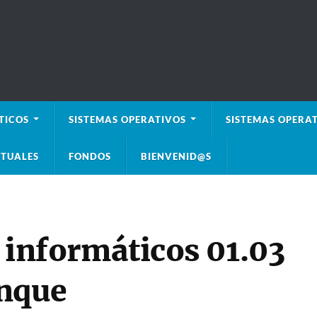
TICOS
SISTEMAS OPERATIVOS
SISTEMAS OPERAT
TUALES
FONDOS
BIENVENID@S
 informáticos 01.03
anque