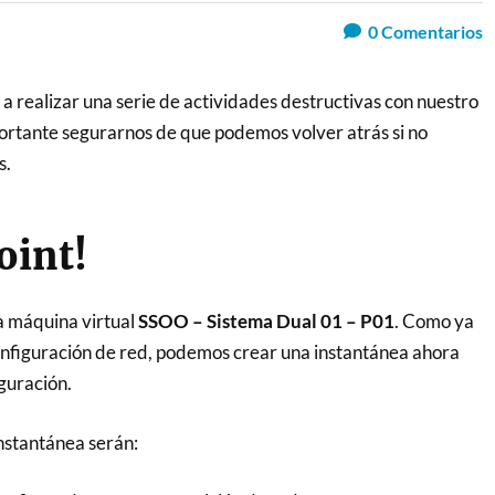
0
Comentarios
a realizar una serie de actividades destructivas con nuestro
portante segurarnos de que podemos volver atrás si no
s.
oint!
a máquina virtual
SSOO – Sistema Dual 01 – P01
. Como ya
nfiguración de red, podemos crear una instantánea ahora
guración.
instantánea serán: