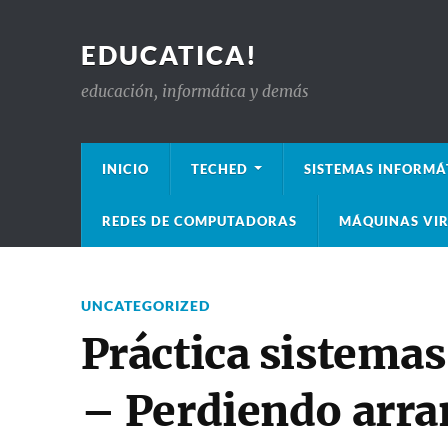
EDUCATICA!
educación, informática y demás
INICIO
TECHED
SISTEMAS INFORMÁ
REDES DE COMPUTADORAS
MÁQUINAS VIR
UNCATEGORIZED
Práctica sistemas
– Perdiendo arr