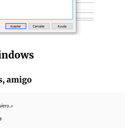
Windows
s, amigo
uiero..»
@