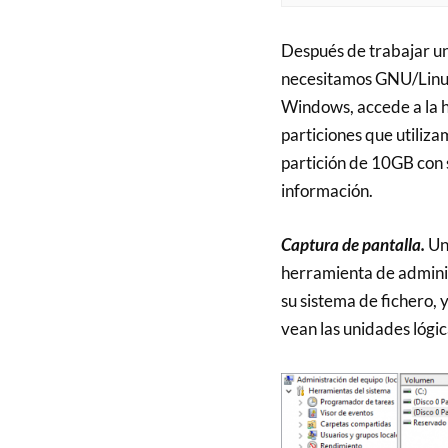
Después de trabajar un
necesitamos GNU/Linux 
Windows, accede a la h
particiones que utili
partición de 10GB con
información.
Captura de pantalla.
Una
herramienta de administ
su sistema de fichero,
vean las unidades lógic