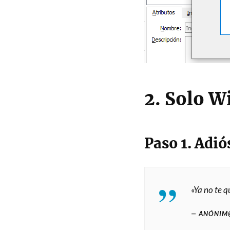
2. Solo 
Paso 1. Adió
«Ya no te q
ANÓNIM