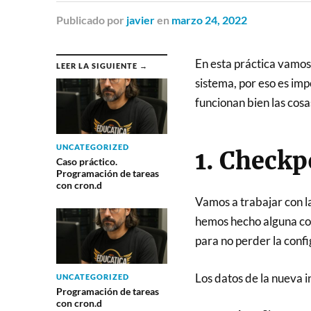
Publicado
por
javier
en
marzo 24, 2022
En esta práctica vamos 
LEER LA SIGUIENTE →
sistema, por eso es im
funcionan bien las cosa
UNCATEGORIZED
1. Checkp
Caso práctico.
Programación de tareas
con cron.d
Vamos a trabajar con l
hemos hecho alguna co
para no perder la confi
Los datos de la nueva 
UNCATEGORIZED
Programación de tareas
con cron.d