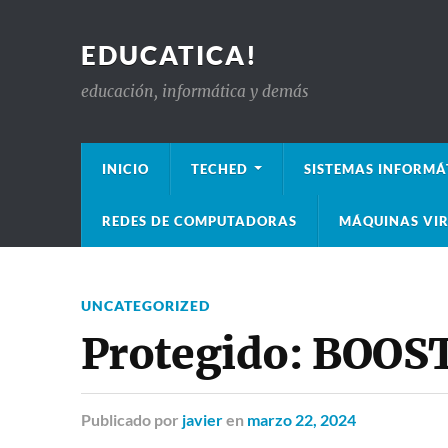
EDUCATICA!
educación, informática y demás
INICIO
TECHED
SISTEMAS INFORMÁ
REDES DE COMPUTADORAS
MÁQUINAS VIR
UNCATEGORIZED
Protegido: BOOS
Publicado
por
javier
en
marzo 22, 2024