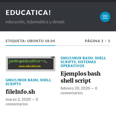
EDUCATICA!
educación, informática y demás
ETIQUETA:
UBUNTU 18.04
PÁGINA 1
/
1
GNU/LINUX BASH
,
SHELL
SCRIPTS
,
SISTEMAS
OPERATIVOS
Ejemplos bash
shell script
GNU/LINUX BASH
,
SHELL
SCRIPTS
febrero 20, 2020
—
0
fileInfo.sh
comentarios
marzo 2, 2020
—
0
comentarios