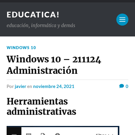
EDUCATICA!
educación, informática y demás
WINDOWS 10
Windows 10 – 211124
Administración
por
javier
en
noviembre 24, 2021
0
Herramientas
administrativas