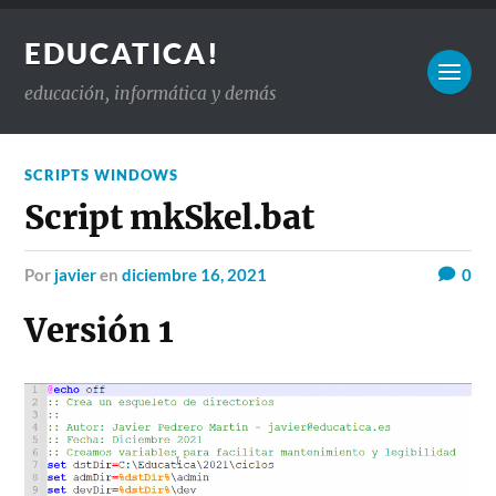
EDUCATICA!
educación, informática y demás
SCRIPTS WINDOWS
Script mkSkel.bat
por
javier
en
diciembre 16, 2021
0
Versión 1