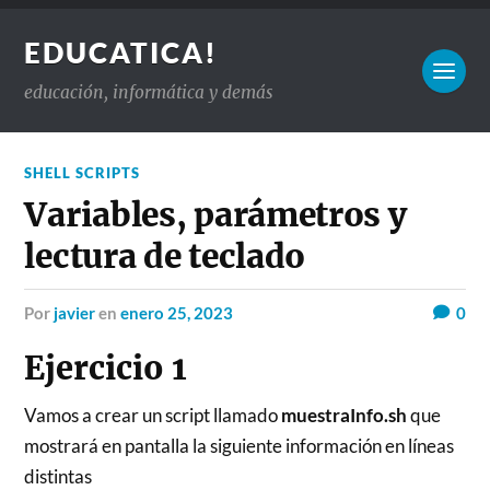
EDUCATICA!
educación, informática y demás
SHELL SCRIPTS
Variables, parámetros y
lectura de teclado
por
javier
en
enero 25, 2023
0
Ejercicio 1
Vamos a crear un script llamado
muestraInfo.sh
que
mostrará en pantalla la siguiente información en líneas
distintas