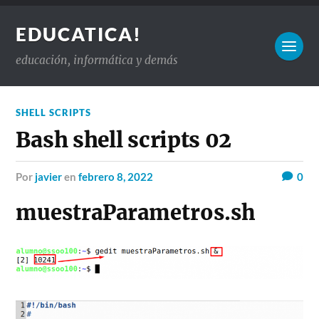
EDUCATICA!
educación, informática y demás
SHELL SCRIPTS
Bash shell scripts 02
por
javier
en
febrero 8, 2022
0
muestraParametros.sh