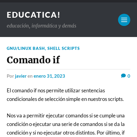
EDUCATICA!
educación, informática y demás
GNU/LINUX BASH
,
SHELL SCRIPTS
Comando if
por
javier
en
enero 31, 2023
0
El comando if nos permite utilizar sentencias
condicionales de selección simple en nuestros scripts.
Nos va a permitir ejecutar comandos si se cumple una
condición o ejecutar una serie de comandos si se da la
condición y si no ejecutar otros distintos. Por último, if