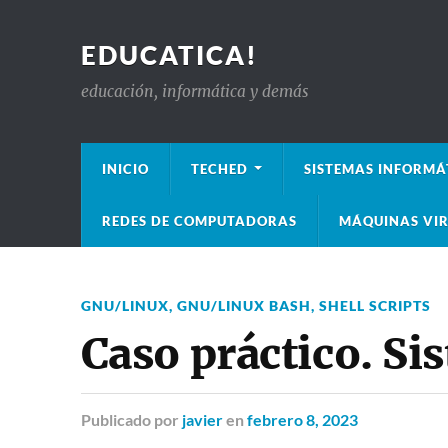
EDUCATICA!
educación, informática y demás
INICIO
TECHED
SISTEMAS INFORMÁ
REDES DE COMPUTADORAS
MÁQUINAS VIR
GNU/LINUX
,
GNU/LINUX BASH
,
SHELL SCRIPTS
Caso práctico. Si
Publicado
por
javier
en
febrero 8, 2023