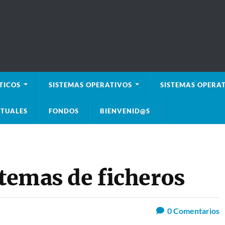
TICOS
SISTEMAS OPERATIVOS
SISTEMAS OPERAT
TUALES
FONDOS
BIENVENID@S
stemas de ficheros
0
Comentarios