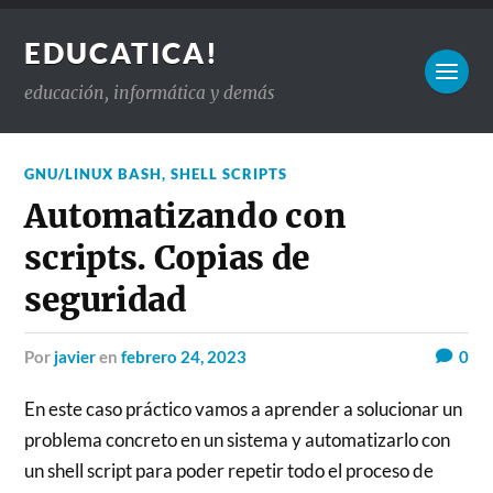
EDUCATICA!
educación, informática y demás
GNU/LINUX BASH
,
SHELL SCRIPTS
Automatizando con
scripts. Copias de
seguridad
por
javier
en
febrero 24, 2023
0
En este caso práctico vamos a aprender a solucionar un
problema concreto en un sistema y automatizarlo con
un shell script para poder repetir todo el proceso de