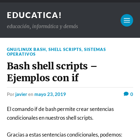
EDUCATICA!
educación, informática y demás
GNU/LINUX BASH
,
SHELL SCRIPTS
,
SISTEMAS
OPERATIVOS
Bash shell scripts –
Ejemplos con if
por
javier
en
mayo 23, 2019
0
El comando if de bash permite crear sentencias
condicionales en nuestros shell scripts.
Gracias a estas sentencias condicionales, podemos: