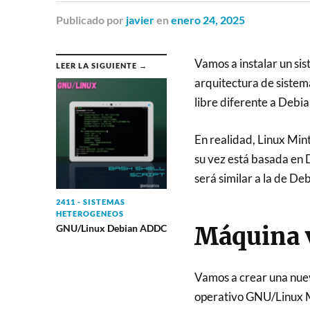
Publicado
por
javier
en
enero 24, 2025
Vamos a instalar un si
LEER LA SIGUIENTE →
arquitectura de sistem
libre diferente a Debia
En realidad, Linux Min
su vez está basada en D
será similar a la de De
2411 - SISTEMAS
HETEROGENEOS
Máquina v
GNU/Linux Debian ADDC
Vamos a crear una nuev
operativo GNU/Linux Mi