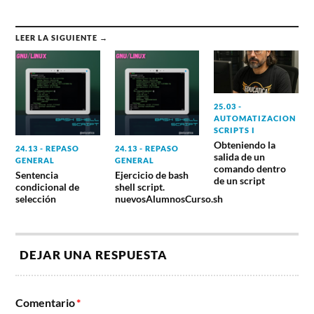
LEER LA SIGUIENTE →
25.03 -
AUTOMATIZACION
SCRIPTS I
Obteniendo la
24.13 - REPASO
24.13 - REPASO
salida de un
GENERAL
GENERAL
comando dentro
Sentencia
Ejercicio de bash
de un script
condicional de
shell script.
selección
nuevosAlumnosCurso.sh
DEJAR UNA RESPUESTA
Comentario
*