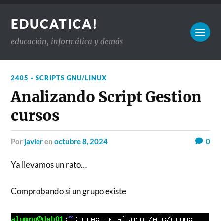
EDUCATICA!
educación, informática y demás
2405 - SCRIPTS GNU/LINUX
Analizando Script Gestion
cursos
por
javier
en
octubre 8, 2024
0
Ya llevamos un rato…
Comprobando si un grupo existe