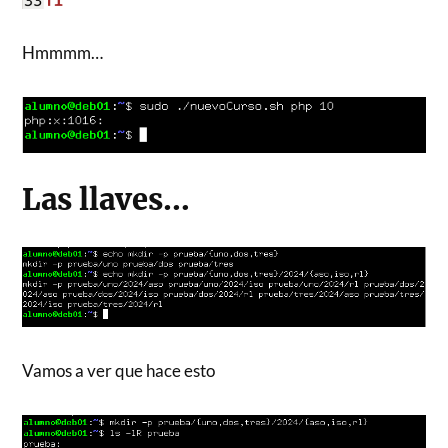
Hmmmm…
Las llaves…
Vamos a ver que hace esto