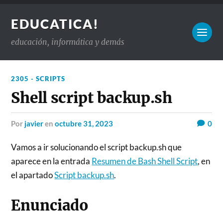
EDUCATICA!
educación, informática y demás
2305 - SCRIPTS
Shell script backup.sh
por
javier
en
octubre 31, 2023
0
Vamos a ir solucionando el script backup.sh que
aparece en la entrada
Resumen de Bash Shell Script
, en
el apartado
Script backup.sh
.
Enunciado