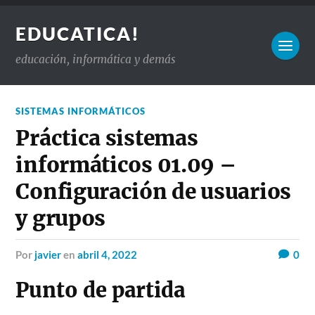
EDUCATICA!
educación, informática y demás
SISTEMAS INFORMÁTICOS
Práctica sistemas
informáticos 01.09 –
Configuración de usuarios
y grupos
por
javier
en
abril 4, 2022
0
Punto de partida