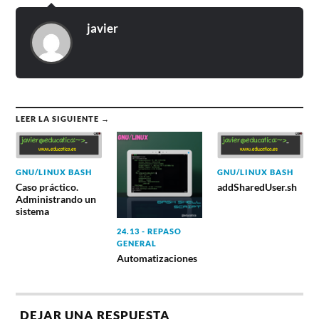
javier
LEER LA SIGUIENTE →
GNU/LINUX BASH
GNU/LINUX BASH
Caso práctico.
addSharedUser.sh
Administrando un
sistema
24.13 - REPASO
GENERAL
Automatizaciones
DEJAR UNA RESPUESTA