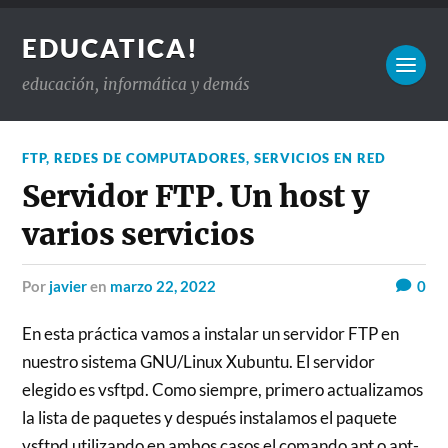
EDUCATICA!
educación, informática y demás
FTP
,
REDES DE COMPUTADORES
,
SERVICIOS EN RED
Servidor FTP. Un host y
varios servicios
por
javier
en
marzo 22, 2022
0
En esta práctica vamos a instalar un servidor FTP en
nuestro sistema GNU/Linux Xubuntu. El servidor
elegido es vsftpd. Como siempre, primero actualizamos
la lista de paquetes y después instalamos el paquete
vsftpd utilizando en ambos casos el comando apt o apt-