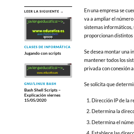
En una empresa se cue
LEER LA SIGUIENTE →
va a ampliar el número
sistemas informáticos,
proporcionan distintos 
CLASES DE INFORMÁTICA
Se desea montar una in
Jugando con scripts
mantener todos los sis
privada con conexión a 
Se solicita que determi
GNU/LINUX BASH
Bash Shell Scripts –
Explicación viernes
Dirección IP de la r
15/05/2020
Determina la direcc
Determina el número
Establece las direc