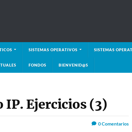
TICOS
SISTEMAS OPERATIVOS
SISTEMAS OPERAT
TUALES
FONDOS
BIENVENID@S
IP. Ejercicios (3)
0
Comentarios