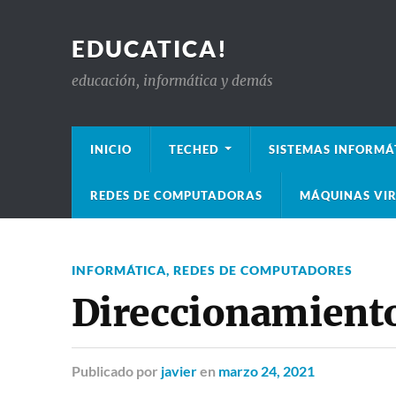
EDUCATICA!
educación, informática y demás
INICIO
TECHED
SISTEMAS INFORMÁ
REDES DE COMPUTADORAS
MÁQUINAS VIR
INFORMÁTICA
,
REDES DE COMPUTADORES
Direccionamiento 
Publicado
por
javier
en
marzo 24, 2021