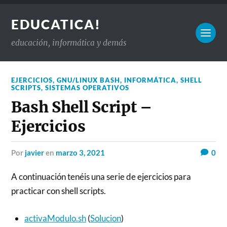
EDUCATICA!
educación, informática y demás
EJERCICIOS
,
GNU/LINUX BASH
,
INFORMÁTICA
,
SHELL
SCRIPTS
,
SISTEMAS OPERATIVOS
Bash Shell Script –
Ejercicios
por
javier
en
marzo 3, 2021
0
A continuación tenéis una serie de ejercicios para
practicar con shell scripts.
activaModulo.sh
(
Solucion
)