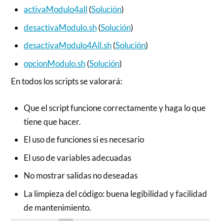
activaModulo4all
(
Solución
)
desactivaModulo
.sh
(
Solución
)
desactivaModulo4All.sh
(
Solución
)
opcionModulo.sh
(
Solución
)
En todos los scripts se valorará:
Que el script funcione correctamente y haga lo que
tiene que hacer.
El uso de funciones si es necesario
El uso de variables adecuadas
No mostrar salidas no deseadas
La limpieza del código: buena legibilidad y facilidad
de mantenimiento.