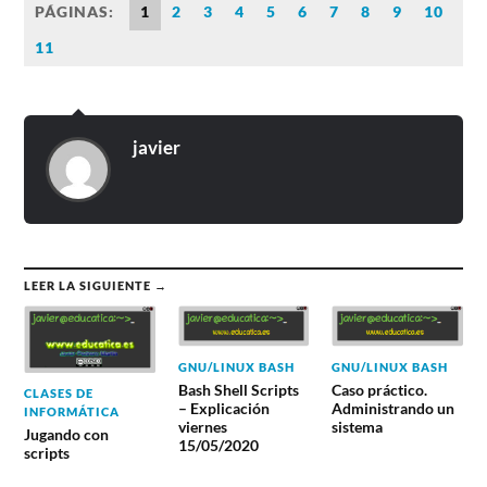
PÁGINAS:
1
2
3
4
5
6
7
8
9
10
11
javier
LEER LA SIGUIENTE →
GNU/LINUX BASH
GNU/LINUX BASH
Bash Shell Scripts
Caso práctico.
CLASES DE
– Explicación
Administrando un
INFORMÁTICA
viernes
sistema
Jugando con
15/05/2020
scripts