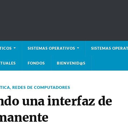
TICOS
SISTEMAS OPERATIVOS
SISTEMAS OPERAT
TUALES
FONDOS
BIENVENID@S
TICA
,
REDES DE COMPUTADORES
ndo una interfaz de
rmanente