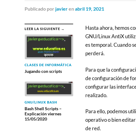
Publicado
por
javier
en
abril 19, 2021
Hasta ahora, hemos con
LEER LA SIGUIENTE →
GNU/Linux AntiX utiliz
es temporal. Cuando se
perderá.
CLASES DE INFORMÁTICA
Para que la configurac
Jugando con scripts
de configuración de fo
configurar las interfa
realizado.
GNU/LINUX BASH
Bash Shell Scripts –
Para ello, podemos util
Explicación viernes
15/05/2020
operativo o bien editar
de red.