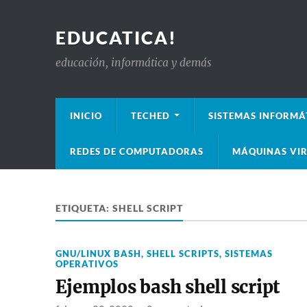
EDUCATICA!
educación, informática y demás
INICIO
TECHED
SISTEMAS INFORMÁ
REDES DE COMPUTADORAS
MÁQUINAS VIR
ETIQUETA:
SHELL SCRIPT
GNU/LINUX BASH
,
SHELL SCRIPTS
,
SISTEMAS
OPERATIVOS
Ejemplos bash shell script