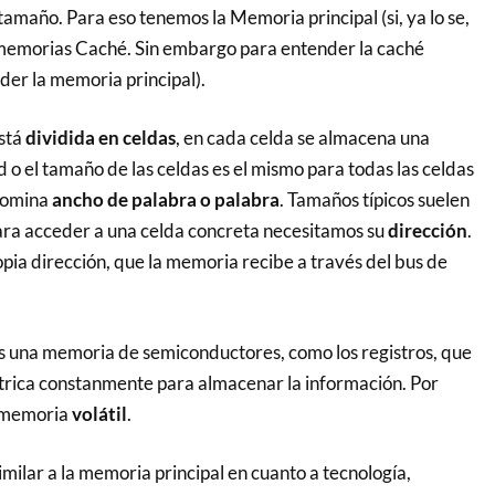
amaño. Para eso tenemos la Memoria principal (si, ya lo se,
 memorias Caché. Sin embargo para entender la caché
er la memoria principal).
stá
dividida en celdas
, en cada celda se almacena una
 o el tamaño de las celdas es el mismo para todas las celdas
nomina
ancho de palabra o palabra
. Tamaños típicos suelen
ara acceder a una celda concreta necesitamos su
dirección
.
pia dirección, que la memoria recibe a través del bus de
s una memoria de semiconductores, como los registros, que
ctrica constanmente para almacenar la información. Por
a memoria
volátil
.
imilar a la memoria principal en cuanto a tecnología,