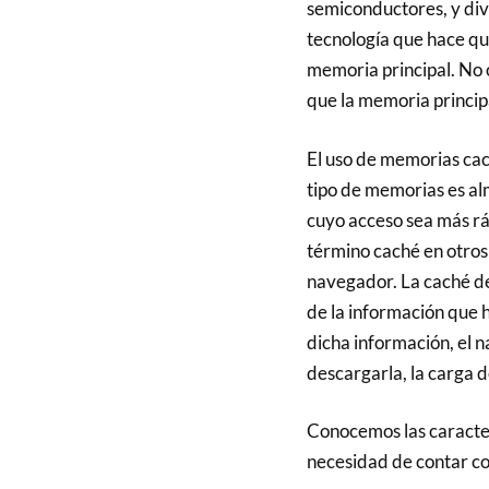
semiconductores, y div
tecnología que hace qu
memoria principal. No 
que la memoria princip
El uso de memorias cach
tipo de memorias es al
cuyo acceso sea más r
término caché en otros 
navegador. La caché d
de la información que h
dicha información, el n
descargarla, la carga d
Conocemos las caracter
necesidad de contar co