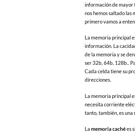
información de mayor t
nos hemos saltado las
primero vamos a entend
La memoria principal e
información. La cacidad
de la memoria y se de
ser 32b, 64b, 128b.. P
Cada celda tiene su pro
direcciones.
La memoria principal e
necesita corriente elé
tanto, también, es un
La
memoria caché
es s