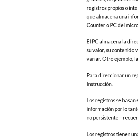
registros propios o int
que almacena una info
Counter o PC del micr
El PC almacena la direc
su valor, su contenido
variar. Otro ejemplo, l
Para direccionar un reg
Instrucción.
Los registros se basan
información por lo tant
no persistente – recue
Los registros tienen 