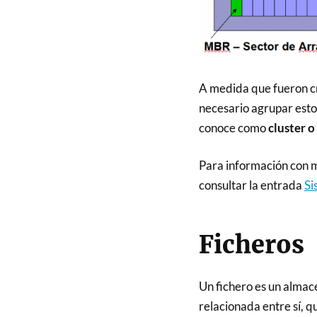
A medida que fueron cr
necesario agrupar estos
conoce como
cluster o
Para información con m
consultar la entrada
Si
Ficheros
Un fichero es un almac
relacionada entre sí, qu