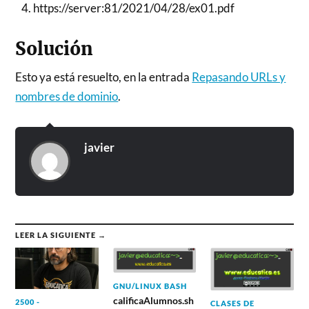
https://server:81/2021/04/28/ex01.pdf
Solución
Esto ya está resuelto, en la entrada
Repasando URLs y
nombres de dominio
.
javier
LEER LA SIGUIENTE →
GNU/LINUX BASH
calificaAlumnos.sh
2500 -
CLASES DE