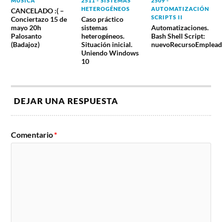
MÚSICA
2511 - SISTEMAS
2509 -
HETEROGÉNEOS
AUTOMATIZACIÓN
CANCELADO :( –
SCRIPTS II
Conciertazo 15 de
Caso práctico
mayo 20h
sistemas
Automatizaciones.
Palosanto
heterogéneos.
Bash Shell Script:
(Badajoz)
Situación inicial.
nuevoRecursoEmplead
Uniendo Windows
10
DEJAR UNA RESPUESTA
Comentario
*